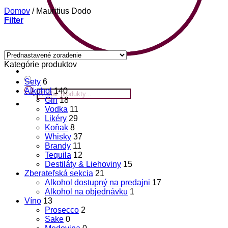
Domov
/
Mauritius Dodo
Filter
Kategórie produktov
Sety
6
Products
Alkohol
140
search
Gin
18
Vodka
11
Likéry
29
Koňak
8
Whisky
37
Brandy
11
Tequila
12
Destiláty & Liehoviny
15
Zberateľská sekcia
21
Alkohol dostupný na predajni
17
Alkohol na objednávku
1
Víno
13
Prosecco
2
Sake
0