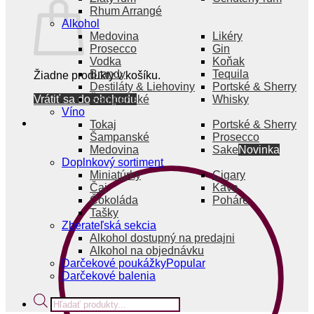
Rhum Arrangé
Alkohol
Medovina
Likéry
Prosecco
Gin
Vodka
Koňak
Brandy
Tequila
Žiadne produkty v košíku.
Destiláty & Liehoviny
Portské & Sherry
Vrátiť sa do obchodu
Šampanské
Whisky
Víno
Tokaj
Portské & Sherry
Šampanské
Prosecco
Medovina
Sake
Doplnkový sortiment
Miniatúrky
Cigary
Čaj
Káva
Čokoláda
Poháre
Tašky
Zberateľská sekcia
Alkohol dostupný na predajni
Alkohol na objednávku
Darčekové poukážky
Darčekové balenia
Products
search