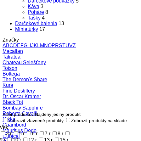
Darčekové poukážky
5
Káva
3
Poháre
8
Tašky
4
Darčekové balenia
13
Miniatúrky
17
Značky
A
B
C
D
E
F
G
H
J
K
L
M
N
O
P
R
S
T
U
V
Z
Macallan
Tatratea
Chateau Selešťany
Toison
Bottega
The Demon's Share
Kura
Fine Destillery
Dr. Oscar Kramer
Black Tot
Bombay Sapphire
Roberto Cavalli
Filter produktov
Nájdený jediný produkt
Nikka
Zobraziť zľavnené produkty
Zobraziť produkty na sklade
Chambord
Vek
Mauritius Dodo
3 r.
5 r.
6 r.
7 r.
8 r.
Cubical
9 r.
10 r.
12 r.
13 r.
15 r.