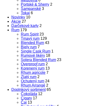
Medovina
0
Portské & Sherry
2
Šampanské
3
Tokaj
6
Novinky
10
Akcie
27
Darčekové karty
2
Rum
179
Rum Spirit
23
Tmavý rum
129
Blended Rum
43
Biely rum
7
Single Cask Rum
1
Rumové likéry
18
Solera Blended Rum
23
Overproof rum
2
Korenený rum
13
Rhum agricole
7
Zlatý rum
2
Ochutený rum
24
Rhum Arrangé
2
Doplnkový sortiment
65
Čokoláda
12
Cigary
17
Čaj
13