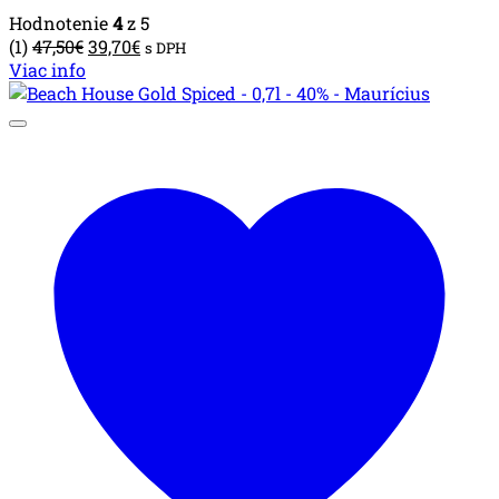
Hodnotenie
4
z 5
Pôvodná
Aktuálna
(1)
47,50
€
39,70
€
s DPH
cena
cena
Viac info
bola:
je:
47,50€.
39,70€.