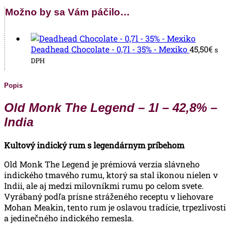
Možno by sa Vám páčilo…
Deadhead Chocolate - 0,7l - 35% - Mexiko
45,50
€
s
DPH
Popis
Old Monk The Legend – 1l – 42,8% –
India
Kultový indický rum s legendárnym príbehom
Old Monk The Legend je prémiová verzia slávneho
indického tmavého rumu, ktorý sa stal ikonou nielen v
Indii, ale aj medzi milovníkmi rumu po celom svete.
Vyrábaný podľa prísne stráženého receptu v liehovare
Mohan Meakin, tento rum je oslavou tradície, trpezlivosti
a jedinečného indického remesla.