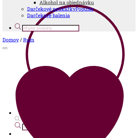
Alkohol na objednávku
Darčekové poukážky
Darčekové balenia
Products
search
Domov
/
Rum
Products
search