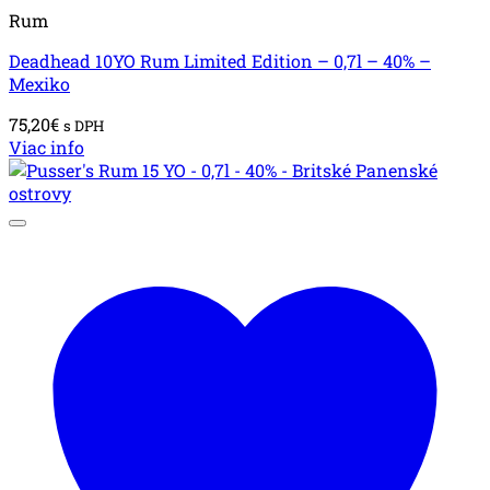
Rum
Deadhead 10YO Rum Limited Edition – 0,7l – 40% –
Mexiko
75,20
€
s DPH
Viac info