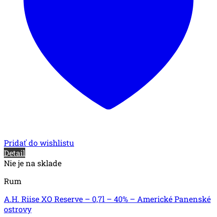
Pridať do wishlistu
Detail
Nie je na sklade
Rum
A.H. Riise XO Reserve – 0,7l – 40% – Americké Panenské
ostrovy