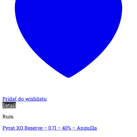
Pridať do wishlistu
Detail
Rum
Pyrat XO Reserve – 0,7l – 40% – Anguilla