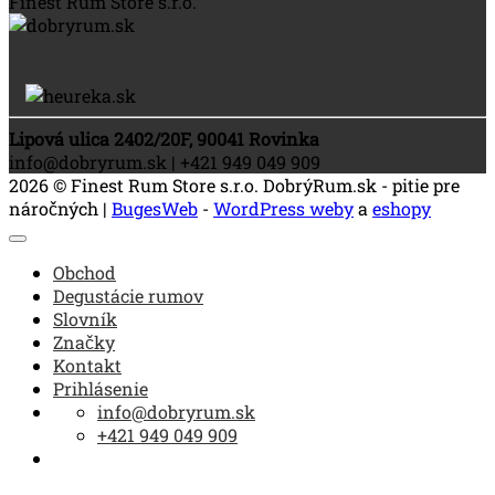
Finest Rum Store s.r.o.
Lipová ulica 2402/20F, 90041 Rovinka
info@dobryrum.sk | +421 949 049 909
2026 © Finest Rum Store s.r.o. DobrýRum.sk - pitie pre
náročných |
BugesWeb
-
WordPress weby
a
eshopy
Obchod
Degustácie rumov
Slovník
Značky
Kontakt
Prihlásenie
info@dobryrum.sk
+421 949 049 909