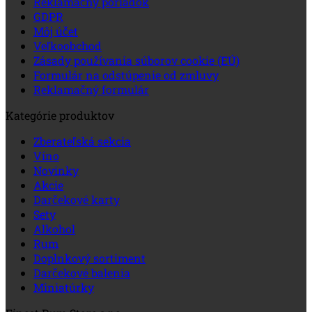
Reklamačný poriadok
GDPR
Môj účet
Veľkoobchod
Zásady používania súborov cookie (EÚ)
Formulár na odstúpenie od zmluvy
Reklamačný formulár
Kategórie produktov
Zberateľská sekcia
Víno
Novinky
Akcie
Darčekové karty
Sety
Alkohol
Rum
Doplnkový sortiment
Darčekové balenia
Miniatúrky