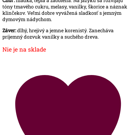
Chuť:
hladká, teplá a zaoblená. Na jazyku sa rozvíjajú
tóny tmavého cukru, melasy, vanilky, škorice a náznak
klinčekov. Veľmi dobre vyvážená sladkosť s jemným
dymovým nádychom.
Záver:
dlhý, hrejivý a jemne korenistý. Zanecháva
príjemný dozvuk vanilky a suchého dreva.
Nie je na sklade