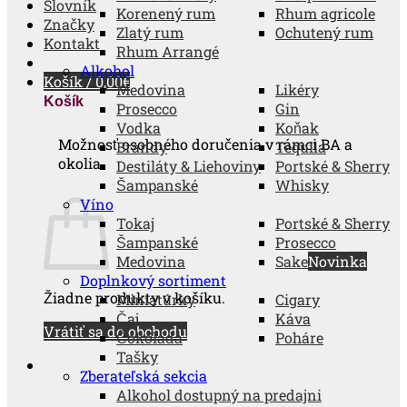
Slovník
Korenený rum
Rhum agricole
Značky
Zlatý rum
Ochutený rum
Kontakt
Rhum Arrangé
Alkohol
Košík /
0,00
€
Medovina
Likéry
Košík
Prosecco
Gin
Vodka
Koňak
Možnosť osobného doručenia v rámci BA a
Brandy
Tequila
okolia.
Destiláty & Liehoviny
Portské & Sherry
Šampanské
Whisky
Víno
Tokaj
Portské & Sherry
Šampanské
Prosecco
Medovina
Sake
Doplnkový sortiment
Žiadne produkty v košíku.
Miniatúrky
Cigary
Čaj
Káva
Vrátiť sa do obchodu
Čokoláda
Poháre
Tašky
Zberateľská sekcia
Alkohol dostupný na predajni