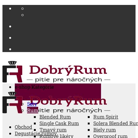
Skip
info@dobryrum.sk
to
+421 949 049 909
content
e-shop
Kategórie
Sety
Rum
Blended Rum
Rum Spirit
Single Cask Rum
Solera Blended Ru
Obchod
Tmavý rum
Biely rum
Degustácie rumov
Rumové likéry
Overproof rum