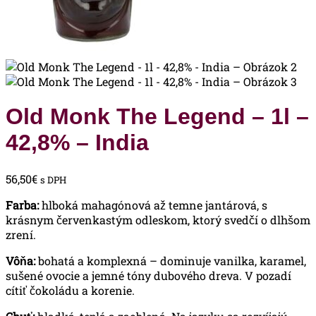
Old Monk The Legend – 1l –
42,8% – India
56,50
€
s DPH
Farba:
hlboká mahagónová až temne jantárová, s
krásnym červenkastým odleskom, ktorý svedčí o dlhšom
zrení.
Vôňa:
bohatá a komplexná – dominuje vanilka, karamel,
sušené ovocie a jemné tóny dubového dreva. V pozadí
cítiť čokoládu a korenie.