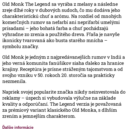
Old Monk The Legend sa vyrába z melasy a následne
zreje dlhé roky v dubových sudoch, čo mu dodáva jeho
charakteristickú chuť a arómu. Na rozdiel od mnohých
komerčných rumov sa nefarbí ani neprifarbí umelými
prísadami – jeho bohatá farba a chuť pochádzajú
výhradne zo zrenia a použitého dreva. Fľaša je navyše
ikonicky tvarovaná ako busta starého mnícha –
symbolu značky.
Old Monk je jedným z najpredávanejších rumov v Indii a
jeho verná komunita fanúšikov siaha ďaleko za hranice
krajiny. Receptúra je prísne stráženým tajomstvom a od
svojho vzniku v 50. rokoch 20. storočia sa prakticky
nezmenila.
Napriek svojej popularite značka nikdy neinvestovala do
reklamy – úspech si vybudovala výlučne na základe
kvality a odporúčaní. The Legend verzia je považovaná
za prémiový variant klasického Old Monka, s dlhším
zrením a jemnejším charakterom.
Ďalšie informácie