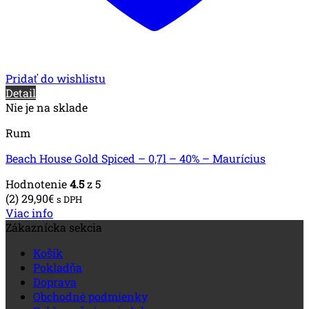
Pridať do wishlistu
Detail
Nie je na sklade
Rum
Beach House Gold Spiced – 0,7l – 40% – Maurícius
Hodnotenie
4.5
z 5
(2)
29,90
€
s DPH
Viac info
Zákaznícka sekcia
Košík
Pokladňa
Doprava
Obchodné podmienky