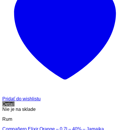
Pridať do wishlistu
Detail
Nie je na sklade
Rum
Compañero Elixir Orange – 0,7l – 40% – Jamajka