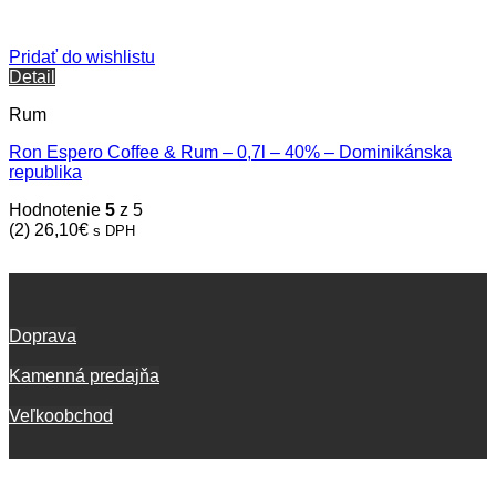
Pridať do wishlistu
Detail
Rum
Ron Espero Coffee & Rum – 0,7l – 40% – Dominikánska
republika
Hodnotenie
5
z 5
(2)
26,10
€
s DPH
Doprava
Kamenná predajňa
Veľkoobchod