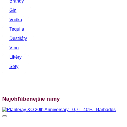
Brandy
Gin
Vodka
Tequila
Destiláty
Víno
Likéry
Sety
Najobľúbenejšie rumy