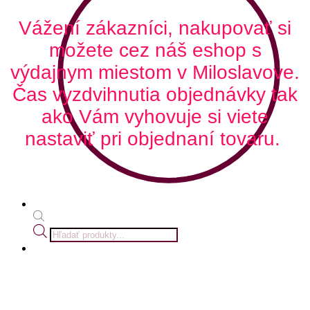
Vážení zákazníci, nakupovať si
možete cez náš eshop s
výdajnym miestom v Miloslavove.
Čas vyzdvihnutia objednávky tak
ako Vám vyhovuje si viete
nastaviť pri objednaní tovaru.
Products
search