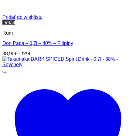
Pridať do wishlistu
Detail
Rum
Don Papa – 0,7l – 40% – Filipíny
38,90
€
s DPH