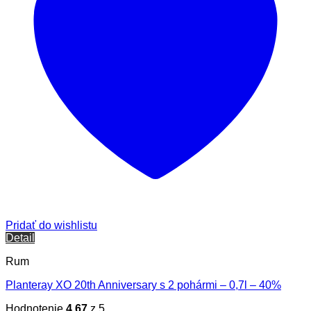
Pridať do wishlistu
Detail
Rum
Planteray XO 20th Anniversary s 2 pohármi – 0,7l – 40%
Hodnotenie
4.67
z 5