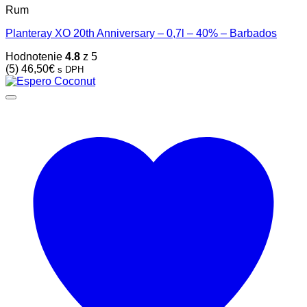
Rum
Planteray XO 20th Anniversary – 0,7l – 40% – Barbados
Hodnotenie
4.8
z 5
(5)
46,50
€
s DPH