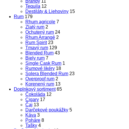
Brandy
11
Tequila
12
Destiláty & Liehoviny
15
Rum
179
Rhum agricole
7
Zlatý rum
2
Ochutený rum
24
Rhum Arrangé
2
Rum Spirit
23
Tmavý rum
129
Blended Rum
43
Biely rum
7
Single Cask Rum
1
Rumové likéry
18
Solera Blended Rum
23
Overproof rum
2
Korenený rum
13
Doplnkový sortiment
65
Čokoláda
12
Cigary
17
Čaj
13
Darčekové poukážky
5
Káva
3
Poháre
8
Tašky
4