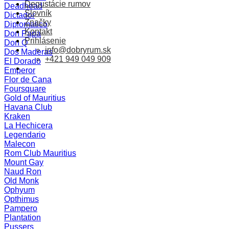
Degustácie rumov
Deadhead
Slovník
Dictador
Značky
Diplomatico
Kontakt
Don Papa
Prihlásenie
Don Q
info@dobryrum.sk
Dos Maderas
+421 949 049 909
El Dorado
Emperor
Flor de Cana
Foursquare
Gold of Mauritius
Havana Club
Kraken
La Hechicera
Legendario
Malecon
Rom Club Mauritius
Mount Gay
Naud Ron
Old Monk
Ophyum
Opthimus
Pampero
Plantation
Pussers