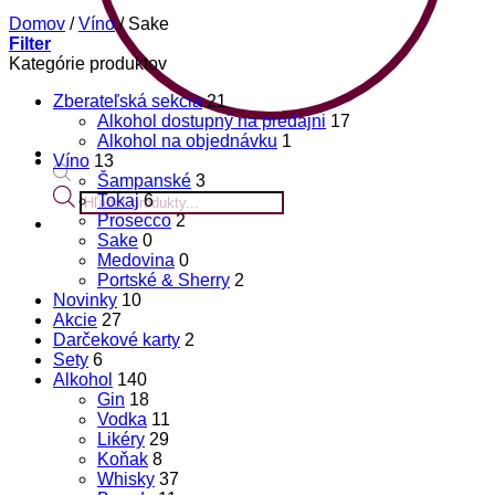
Domov
/
Víno
/
Sake
Filter
Kategórie produktov
Zberateľská sekcia
21
Alkohol dostupný na predajni
17
Alkohol na objednávku
1
Víno
13
Šampanské
3
Products
Tokaj
6
search
Prosecco
2
Sake
0
Medovina
0
Portské & Sherry
2
Novinky
10
Akcie
27
Darčekové karty
2
Sety
6
Alkohol
140
Gin
18
Vodka
11
Likéry
29
Koňak
8
Whisky
37