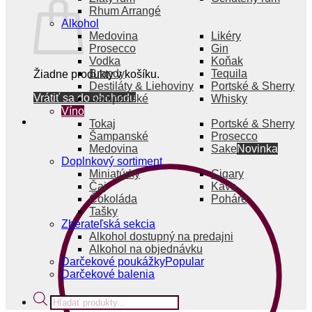
Rhum Arrangé
Alkohol
Medovina
Likéry
Prosecco
Gin
Vodka
Koňak
Brandy
Tequila
Žiadne produkty v košíku.
Destiláty & Liehoviny
Portské & Sherry
Vrátiť sa do obchodu
Šampanské
Whisky
Víno
Tokaj
Portské & Sherry
Šampanské
Prosecco
Medovina
Sake
Doplnkový sortiment
Miniatúrky
Cigary
Čaj
Káva
Čokoláda
Poháre
Tašky
Zberateľská sekcia
Alkohol dostupný na predajni
Alkohol na objednávku
Darčekové poukážky
Darčekové balenia
Products
search