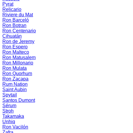
Pyrat
Relicario
Riviere du Mat
Ron Barceló
Ron Botran
Ron Centenario
Cihuatán
Ron de Jeremy
Ron Espero
Ron Malteco
Ron Matusalem
Ron Millonario
Ron Mulata
Ron Quorhum
Ron Zacapa
Rum Nation
Saint Aubin
Spytail
Santos Dumont
Sérum
Stroh
Takamaka
Unhiq
Ron Vacilón
Zafra