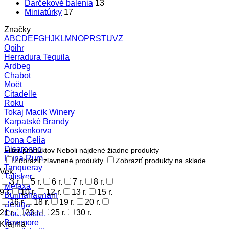
Darčekové balenia
13
Miniatúrky
17
Značky
A
B
C
D
E
F
G
H
J
K
L
M
N
O
P
R
S
T
U
V
Z
Opihr
Herradura Tequila
Ardbeg
Chabot
Moët
Citadelle
Roku
Tokaj Macik Winery
Karpatské Brandy
Koskenkorva
Dona Celia
Disaronno
Filter produktov
Neboli nájdené žiadne produkty
Kuna Rum
Zobraziť zľavnené produkty
Zobraziť produkty na sklade
Tanqueray
Vek
Talisker
3 r.
5 r.
6 r.
7 r.
8 r.
Metaxa
9 r.
10 r.
12 r.
13 r.
15 r.
Bunnahabhain
16.r
18 r.
19 r.
20 r.
Beluga
21 r.
23 r.
25 r.
30 r.
Courvoisier
Bowmore
Krajina