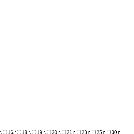
.
16.r
18 r.
19 r.
20 r.
21 r.
23 r.
25 r.
30 r.