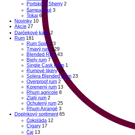
Portské & Sherry
2
Šampanské
3
Tokaj
6
Novinky
10
Akcie
27
Darčekové karty
2
Rum
181
Rum Spirit
23
Tmavý rum
129
Blended Rum
43
Biely rum
7
Single Cask Rum
1
Rumové likéry
19
Solera Blended Rum
23
Overproof rum
2
Korenený rum
13
Rhum agricole
8
Zlatý rum
2
Ochutený rum
25
Rhum Arrangé
3
Doplnkový sortiment
65
Čokoláda
12
Cigary
17
Čaj
13