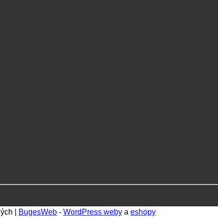
ných |
BugesWeb
-
WordPress weby
a
eshopy