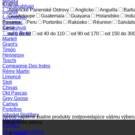
Metaxa
Krajina
Bunnahabhain
Americké Panenské Ostrovy
Anglicko
Anguilla
Barb
Beluga
Guadeloupe
Guatemala
Guayana
Holandsko
Indi
Courvoisier
Panama
Peru
Portoriko
Rakúsko
Réunion
Salvádo
Bowmore
Cena
Sarajishvili
Tequila Rose
od 0 do 60
od 40 do 110
od 90 od 170
od 150 do 30
Martell
Grant's
Timón
Hennessy
Toschi
Compagnie Des Indes
Rémy Martin
Limoncé
Stoli
Chivas
Old Pascas
Grey Goose
Camus
Portofino
Vihorlat Distillery
Neboli nájdené žiadne produkty zodpovedajúce vášmu výberu
Macallan
Zákaznícka sekcia
Tatratea
Chateau Selešťany
Košík