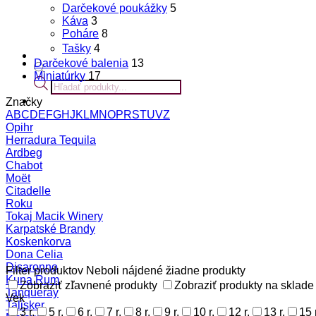
Darčekové poukážky
5
Káva
3
Poháre
8
Tašky
4
Darčekové balenia
13
Miniatúrky
17
Products
search
Značky
A
B
C
D
E
F
G
H
J
K
L
M
N
O
P
R
S
T
U
V
Z
Opihr
Herradura Tequila
Ardbeg
Chabot
Moët
Citadelle
Roku
Tokaj Macik Winery
Karpatské Brandy
Koskenkorva
Dona Celia
Disaronno
Filter produktov
Neboli nájdené žiadne produkty
Kuna Rum
Zobraziť zľavnené produkty
Zobraziť produkty na sklade
Tanqueray
Vek
Talisker
3 r.
5 r.
6 r.
7 r.
8 r.
9 r.
10 r.
12 r.
13 r.
15 r