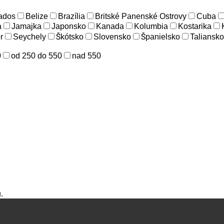
ados
Belize
Brazília
Britské Panenské Ostrovy
Cuba
a
Jamajka
Japonsko
Kanada
Kolumbia
Kostarika
r
Seychely
Škótsko
Slovensko
Španielsko
Taliansko
0
od 250 do 550
nad 550
.