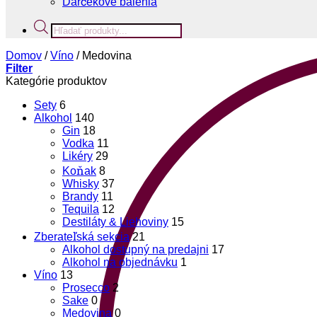
Darčekové balenia
Products
search
Domov
/
Víno
/
Medovina
Filter
Kategórie produktov
Sety
6
Alkohol
140
Gin
18
Vodka
11
Likéry
29
Koňak
8
Whisky
37
Brandy
11
Tequila
12
Destiláty & Liehoviny
15
Zberateľská sekcia
21
Alkohol dostupný na predajni
17
Alkohol na objednávku
1
Víno
13
Prosecco
2
Sake
0
Medovina
0