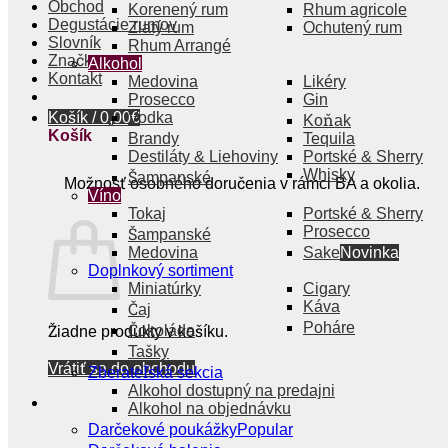
Obchod
Korenený rum
Rhum agricole
Degustácie rumov
Zlatý rum
Ochutený rum
Slovník
Rhum Arrangé
Značky
Alkohol
Kontakt
Medovina
Likéry
Prosecco
Gin
Košík /
0,00
Vodka
€
Koňak
Košík
Brandy
Tequila
Destiláty & Liehoviny
Portské & Sherry
Whisky
Šampanské
Možnosť osobného doručenia v rámci BA a okolia.
Víno
Tokaj
Portské & Sherry
Prosecco
Šampanské
Medovina
Sake
Doplnkový sortiment
Miniatúrky
Cigary
Káva
Čaj
Poháre
Čokoláda
Žiadne produkty v košíku.
Tašky
Vrátiť sa do obchodu
Zberateľská sekcia
Alkohol dostupný na predajni
Alkohol na objednávku
Darčekové poukážky