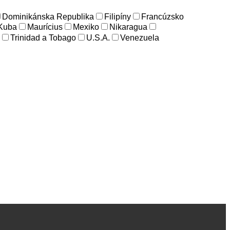
Dominikánska Republika
Filipíny
Francúzsko
Kuba
Maurícius
Mexiko
Nikaragua
Trinidad a Tobago
U.S.A.
Venezuela