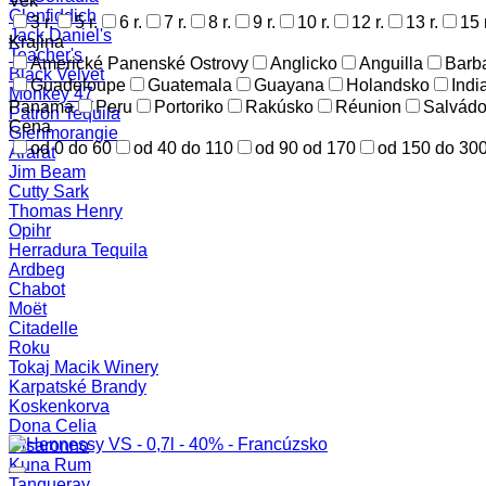
Vek
Glenfiddich
3 r.
5 r.
6 r.
7 r.
8 r.
9 r.
10 r.
12 r.
13 r.
15 r
Jack Daniel's
Krajina
Teacher's
Americké Panenské Ostrovy
Anglicko
Anguilla
Barb
Black Velvet
Guadeloupe
Guatemala
Guayana
Holandsko
Indi
Monkey 47
Panama
Peru
Portoriko
Rakúsko
Réunion
Salvádo
Patrón Tequila
Cena
Glenmorangie
od 0 do 60
od 40 do 110
od 90 od 170
od 150 do 30
Ararat
Jim Beam
Cutty Sark
Thomas Henry
Opihr
Herradura Tequila
Ardbeg
Chabot
Moët
Citadelle
Roku
Tokaj Macik Winery
Karpatské Brandy
Koskenkorva
Dona Celia
Disaronno
Kuna Rum
Tanqueray