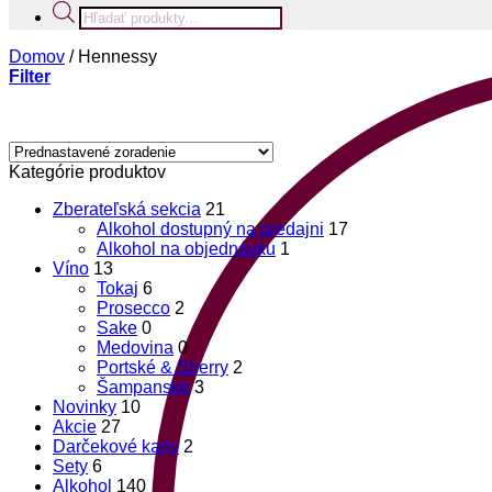
Products
search
Domov
/
Hennessy
Filter
Kategórie produktov
Zberateľská sekcia
21
Alkohol dostupný na predajni
17
Alkohol na objednávku
1
Víno
13
Tokaj
6
Prosecco
2
Sake
0
Medovina
0
Portské & Sherry
2
Šampanské
3
Novinky
10
Akcie
27
Darčekové karty
2
Sety
6
Alkohol
140