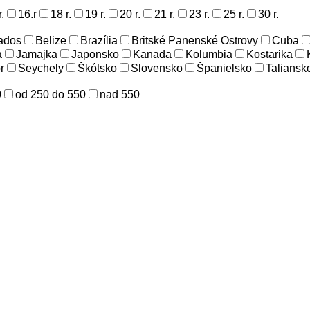
.
16.r
18 r.
19 r.
20 r.
21 r.
23 r.
25 r.
30 r.
ados
Belize
Brazília
Britské Panenské Ostrovy
Cuba
a
Jamajka
Japonsko
Kanada
Kolumbia
Kostarika
r
Seychely
Škótsko
Slovensko
Španielsko
Taliansk
0
od 250 do 550
nad 550