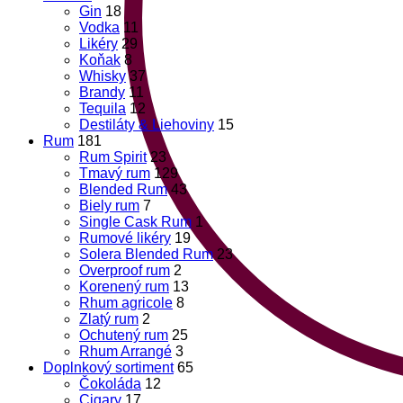
Gin
18
Vodka
11
Likéry
29
Koňak
8
Whisky
37
Brandy
11
Tequila
12
Destiláty & Liehoviny
15
Rum
181
Rum Spirit
23
Tmavý rum
129
Blended Rum
43
Biely rum
7
Single Cask Rum
1
Rumové likéry
19
Solera Blended Rum
23
Overproof rum
2
Korenený rum
13
Rhum agricole
8
Zlatý rum
2
Ochutený rum
25
Rhum Arrangé
3
Doplnkový sortiment
65
Čokoláda
12
Cigary
17