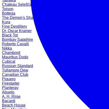
Tatratea
Chateau Selešťany
Toison
Bottega
The Demon's Share
Kura
Fine Destillery
Dr. Oscar Kramer
Black Tot
Bombay Sapphire
Roberto Cavalli
Nikka
Chambord
Mauritius Dodo
Cubical
Russian Standard
Tullamore Dew
Canadian Club
Piquero
Firestarter
Planteray
Abuelo
A. H. Riise
Bacardi
Beach House