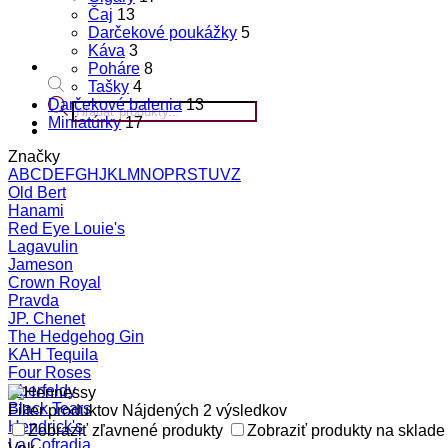
Čaj
13
Darčekové poukážky
5
Káva
3
Poháre
8
Tašky
4
Products
Darčekové balenia
13
search
Miniatúrky
17
Značky
A
B
C
D
E
F
G
H
J
K
L
M
N
O
P
R
S
T
U
V
Z
Old Bert
Hanami
Red Eye Louie's
Lagavulin
Jameson
Crown Royal
Pravda
JP. Chenet
The Hedgehog Gin
KAH Tequila
Four Roses
Aberfeldy
Black Tears
Filter produktov
Nájdených 2 výsledkov
Hendrick's
Zobraziť zľavnené produkty
Zobraziť produkty na sklade
La Cofradia