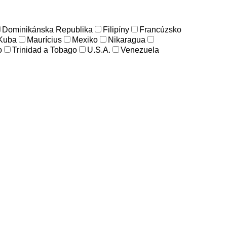
Dominikánska Republika
Filipíny
Francúzsko
Kuba
Maurícius
Mexiko
Nikaragua
o
Trinidad a Tobago
U.S.A.
Venezuela