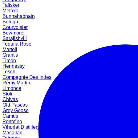
Talisker
Metaxa
Bunnahabhain
Beluga
Courvoisier
Bowmore
Sarajishvili
Tequila Rose
Martell
Grant's
Timón
Hennessy
Toschi
Compagnie Des Indes
Rémy Martin
Limoncé
Stoli
Chivas
Old Pascas
Grey Goose
Camus
Portofino
Vihorlat Distillery
Macallan