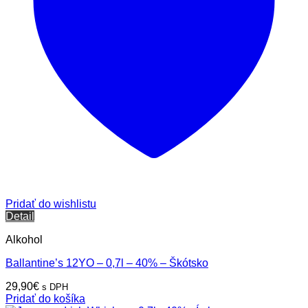
Pridať do wishlistu
Detail
Alkohol
Ballantine’s 12YO – 0,7l – 40% – Škótsko
29,90
€
s DPH
Pridať do košíka