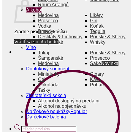
Rhum Arrangé
Alkohol
Medovina
Likéry
Prosecco
Gin
Vodka
Koňak
Brandy
Tequila
Žiadne produkty v košíku.
Destiláty & Liehoviny
Portské & Sherry
Vrátiť sa do obchodu
Šampanské
Whisky
Víno
Tokaj
Portské & Sherry
Šampanské
Prosecco
Medovina
Sake
Doplnkový sortiment
Miniatúrky
Cigary
Čaj
Káva
Čokoláda
Poháre
Tašky
Zberateľská sekcia
Alkohol dostupný na predajni
Alkohol na objednávku
Darčekové poukážky
Darčekové balenia
Products
search