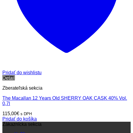
Pridať do wishlistu
Detail
Zberateľská sekcia
The Macallan 12 Years Old SHERRY OAK CASK 40% Vol.
0,7l
115,00
€
s DPH
Pridať do košíka
Zákaznícka sekcia