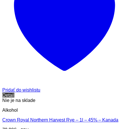
Pridať do wishlistu
Detail
Nie je na sklade
Alkohol
Crown Royal Northern Harvest Rye – 1l – 45% – Kanada