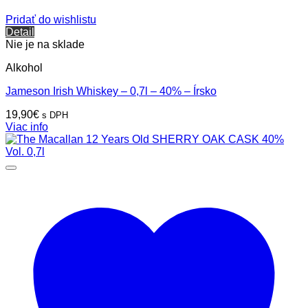
Pridať do wishlistu
Detail
Nie je na sklade
Alkohol
Jameson Irish Whiskey – 0,7l – 40% – Írsko
19,90
€
s DPH
Viac info