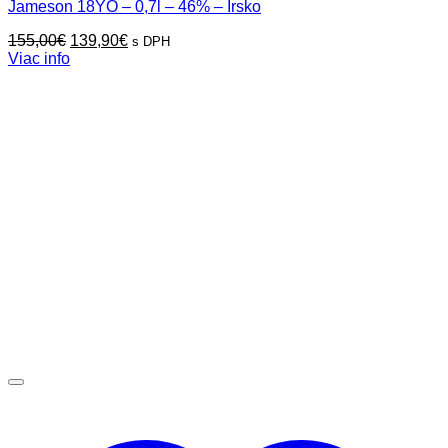
Jameson 18YO – 0,7l – 46% – Írsko
Pôvodná
Aktuálna
155,00
€
139,90
€
s DPH
cena
cena
Viac info
bola:
je:
155,00€.
139,90€.