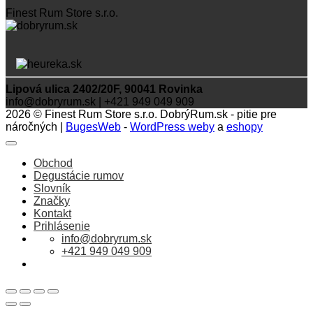
Finest Rum Store s.r.o.
Lipová ulica 2402/20F, 90041 Rovinka
info@dobryrum.sk | +421 949 049 909
2026 © Finest Rum Store s.r.o. DobrýRum.sk - pitie pre
náročných |
BugesWeb
-
WordPress weby
a
eshopy
Obchod
Degustácie rumov
Slovník
Značky
Kontakt
Prihlásenie
info@dobryrum.sk
+421 949 049 909