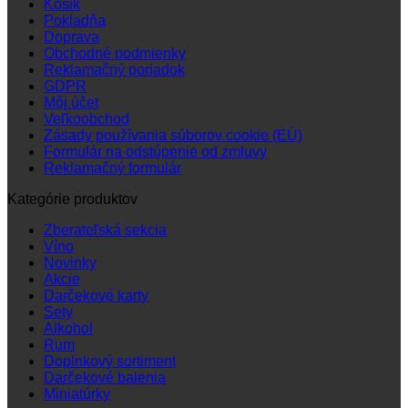
Košík
Pokladňa
Doprava
Obchodné podmienky
Reklamačný poriadok
GDPR
Môj účet
Veľkoobchod
Zásady používania súborov cookie (EÚ)
Formulár na odstúpenie od zmluvy
Reklamačný formulár
Kategórie produktov
Zberateľská sekcia
Víno
Novinky
Akcie
Darčekové karty
Sety
Alkohol
Rum
Doplnkový sortiment
Darčekové balenia
Miniatúrky