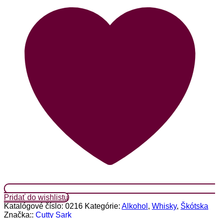
Pridať do wishlistu
Katalógové číslo:
0216
Kategórie:
Alkohol
,
Whisky
,
Škótska
Značka::
Cutty Sark