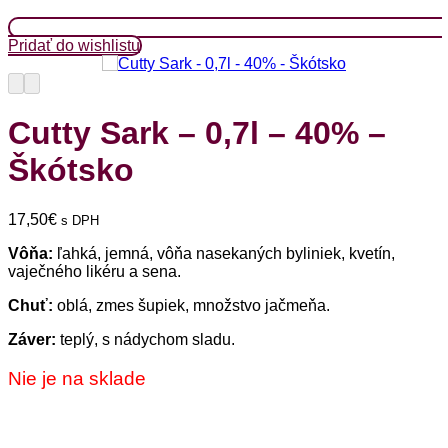
Pridať do wishlistu
Cutty Sark – 0,7l – 40% –
Škótsko
17,50
€
s DPH
Vôňa:
ľahká, jemná, vôňa nasekaných byliniek, kvetín,
vaječného likéru a sena.
Chuť:
oblá, zmes šupiek, množstvo jačmeňa.
Záver:
teplý, s nádychom sladu.
Nie je na sklade