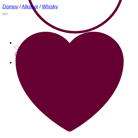
Domov
/
Alkohol
/
Whisky
Products
search