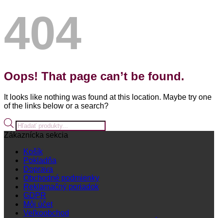
404
Oops! That page can’t be found.
It looks like nothing was found at this location. Maybe try one
of the links below or a search?
Products
search
Zákaznícka sekcia
Košík
Pokladňa
Doprava
Obchodné podmienky
Reklamačný poriadok
GDPR
Môj účet
Veľkoobchod