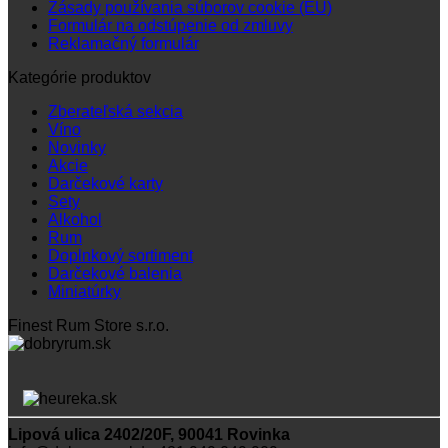
Zásady používania súborov cookie (EÚ)
Formulár na odstúpenie od zmluvy
Reklamačný formulár
Kategórie produktov
Zberateľská sekcia
Víno
Novinky
Akcie
Darčekové karty
Sety
Alkohol
Rum
Doplnkový sortiment
Darčekové balenia
Miniatúrky
Finest Rum Store s.r.o.
Lipová ulica 2402/20F, 90041 Rovinka