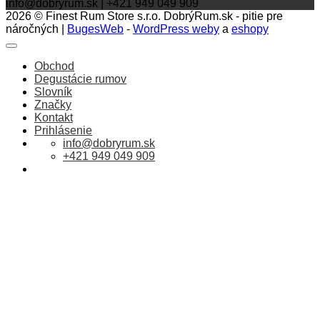
info@dobryrum.sk | +421 949 049 909
2026 © Finest Rum Store s.r.o. DobrýRum.sk - pitie pre
náročných |
BugesWeb
-
WordPress weby
a
eshopy
Obchod
Degustácie rumov
Slovník
Značky
Kontakt
Prihlásenie
info@dobryrum.sk
+421 949 049 909