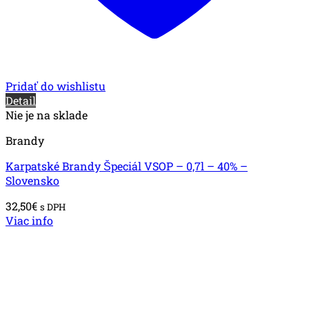
Pridať do wishlistu
Detail
Nie je na sklade
Brandy
Karpatské Brandy Špeciál VSOP – 0,7l – 40% –
Slovensko
32,50
€
s DPH
Viac info