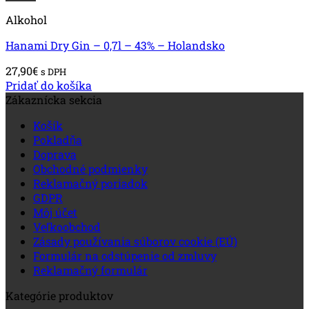
Alkohol
Hanami Dry Gin – 0,7l – 43% – Holandsko
27,90
€
s DPH
Pridať do košíka
Zákaznícka sekcia
Košík
Pokladňa
Doprava
Obchodné podmienky
Reklamačný poriadok
GDPR
Môj účet
Veľkoobchod
Zásady používania súborov cookie (EÚ)
Formulár na odstúpenie od zmluvy
Reklamačný formulár
Kategórie produktov