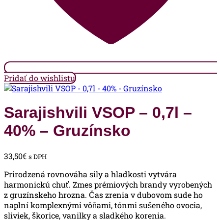
Pridať do wishlistu
Sarajishvili VSOP – 0,7l –
40% – Gruzínsko
33,50
€
s DPH
Prirodzená rovnováha sily a hladkosti vytvára
harmonickú chuť. Zmes prémiových brandy vyrobených
z gruzínskeho hrozna. Čas zrenia v dubovom sude ho
naplní komplexnými vôňami, tónmi sušeného ovocia,
sliviek, škorice, vanilky a sladkého korenia.