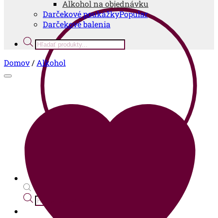
Alkohol na objednávku
Darčekové poukážky
Darčekové balenia
Products
search
Domov
/
Alkohol
Products
search