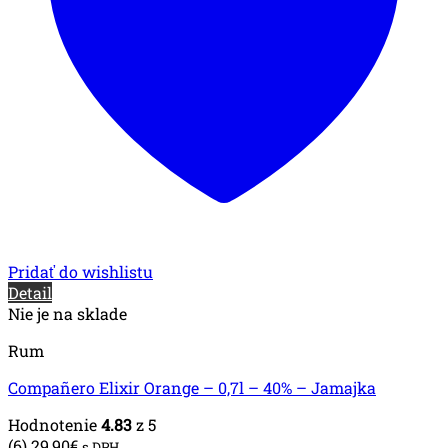
Pridať do wishlistu
Detail
Nie je na sklade
Rum
Compañero Elixir Orange – 0,7l – 40% – Jamajka
Hodnotenie
4.83
z 5
(6)
29,90
€
s DPH