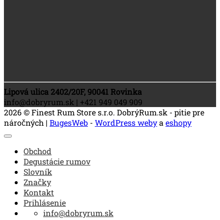
Lipová ulica 2402/20F, 90041 Rovinka
info@dobryrum.sk | +421 949 049 909
2026 © Finest Rum Store s.r.o. DobrýRum.sk - pitie pre
náročných |
BugesWeb
-
WordPress weby
a
eshopy
Obchod
Degustácie rumov
Slovník
Značky
Kontakt
Prihlásenie
info@dobryrum.sk