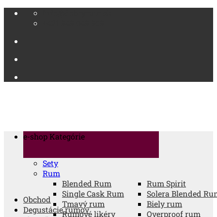
Skip
info@dobryrum.sk
to
+421 949 049 909
content
e-shop
Kategórie
Sety
Rum
Blended Rum
Rum Spirit
Single Cask Rum
Solera Blended Ru
Obchod
Tmavý rum
Biely rum
Degustácie rumov
Rumové likéry
Overproof rum