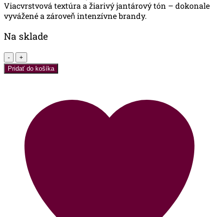
Viacvrstvová textúra a žiarivý jantárový tón – dokonale
vyvážené a zároveň intenzívne brandy.
Na sklade
množstvo
Sarajishvili
Pridať do košíka
VSOP
-
0,7l
-
40%
-
Gruzínsko