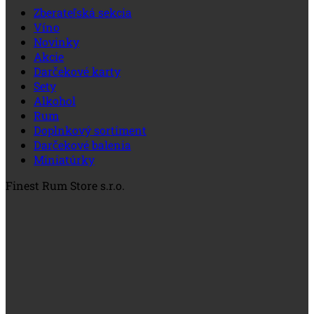
Zberateľská sekcia
Víno
Novinky
Akcie
Darčekové karty
Sety
Alkohol
Rum
Doplnkový sortiment
Darčekové balenia
Miniatúrky
Finest Rum Store s.r.o.