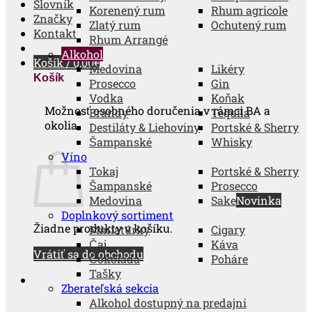
Slovník
Korenený rum
Rhum agricole
Značky
Zlatý rum
Ochutený rum
Kontakt
Rhum Arrangé
Alkohol
Košík /
0,00
€
Medovina
Likéry
Košík
Prosecco
Gin
Vodka
Koňak
Možnosť osobného doručenia v rámci BA a
Brandy
Tequila
okolia.
Destiláty & Liehoviny
Portské & Sherry
Šampanské
Whisky
Víno
Tokaj
Portské & Sherry
Šampanské
Prosecco
Medovina
Sake
Doplnkový sortiment
Žiadne produkty v košíku.
Miniatúrky
Cigary
Čaj
Káva
Vrátiť sa do obchodu
Čokoláda
Poháre
Tašky
Zberateľská sekcia
Alkohol dostupný na predajni