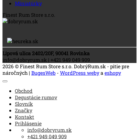
Miniatúrky
Finest Rum Store s.r.o.
Lipová ulica 2402/20F, 90041 Rovinka
info@dobryrum.sk | +421 949 049 909
2026 © Finest Rum Store s.r.o. DobrýRum.sk - pitie pre
náročných |
BugesWeb
-
WordPress weby
a
eshopy
Obchod
Degustácie rumov
Slovník
Značky
Kontakt
Prihlásenie
info@dobryrum.sk
+421 949 049 909