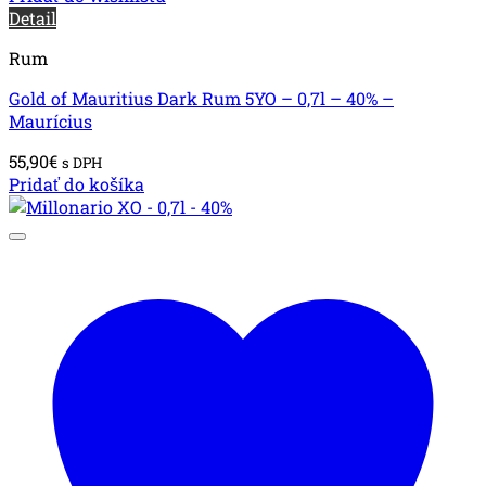
Detail
Rum
Gold of Mauritius Dark Rum 5YO – 0,7l – 40% –
Maurícius
55,90
€
s DPH
Pridať do košíka