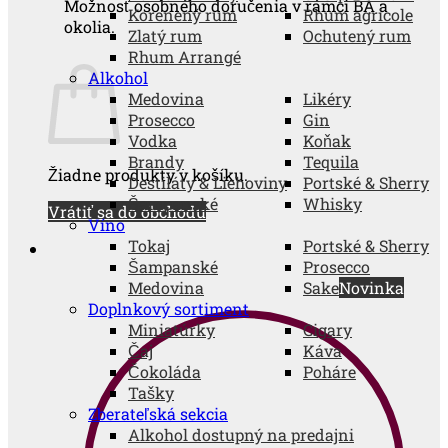
Možnosť osobného doručenia v rámci BA a
Korenený rum
Rhum agricole
okolia.
Zlatý rum
Ochutený rum
Rhum Arrangé
Alkohol
Medovina
Likéry
Prosecco
Gin
Vodka
Koňak
Brandy
Tequila
Žiadne produkty v košíku.
Destiláty & Liehoviny
Portské & Sherry
Šampanské
Whisky
Vrátiť sa do obchodu
Víno
Tokaj
Portské & Sherry
Šampanské
Prosecco
Medovina
Sake
Doplnkový sortiment
Miniatúrky
Cigary
Čaj
Káva
Čokoláda
Poháre
Tašky
Zberateľská sekcia
Alkohol dostupný na predajni