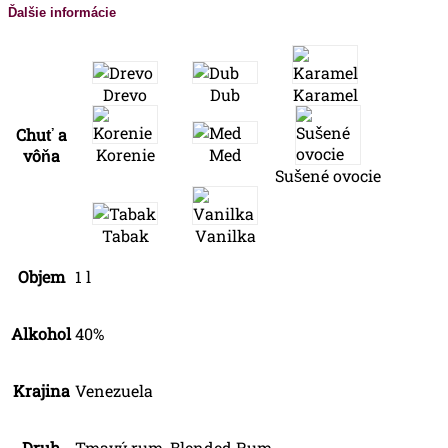
Ďalšie informácie
Drevo
Dub
Karamel
Chuť a
Korenie
Med
vôňa
Sušené ovocie
Tabak
Vanilka
Objem
1 l
Alkohol
40%
Krajina
Venezuela
Druh
Tmavý rum, Blended Rum