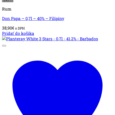
Rum
Don Papa – 0,7l – 40% – Filipíny
38,90
€
s DPH
Pridať do košíka