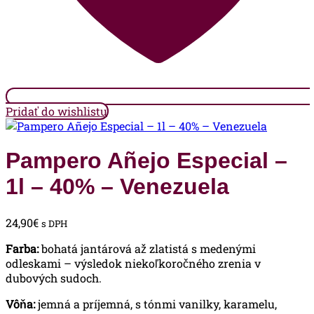
Pridať do wishlistu
Pampero Añejo Especial –
1l – 40% – Venezuela
24,90
€
s DPH
Farba:
bohatá jantárová až zlatistá s medenými
odleskami – výsledok niekoľkoročného zrenia v
dubových sudoch.
Vôňa:
jemná a príjemná, s tónmi vanilky, karamelu,