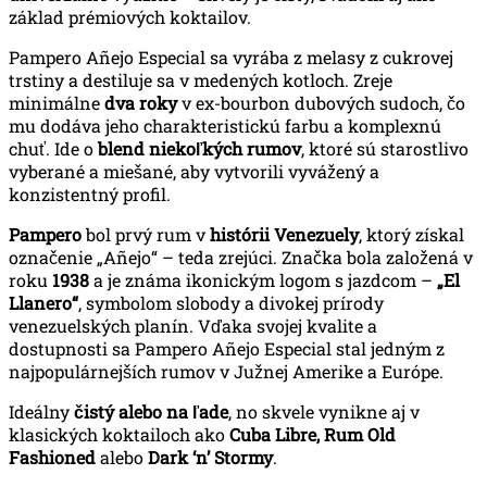
základ prémiových koktailov.
Pampero Añejo Especial sa vyrába z melasy z cukrovej
trstiny a destiluje sa v medených kotloch. Zreje
minimálne
dva roky
v ex-bourbon dubových sudoch, čo
mu dodáva jeho charakteristickú farbu a komplexnú
chuť. Ide o
blend niekoľkých rumov
, ktoré sú starostlivo
vyberané a miešané, aby vytvorili vyvážený a
konzistentný profil.
Pampero
bol prvý rum v
histórii Venezuely
, ktorý získal
označenie „Añejo“ – teda zrejúci. Značka bola založená v
roku
1938
a je známa ikonickým logom s jazdcom –
„El
Llanero“
, symbolom slobody a divokej prírody
venezuelských planín. Vďaka svojej kvalite a
dostupnosti sa Pampero Añejo Especial stal jedným z
najpopulárnejších rumov v Južnej Amerike a Európe.
Ideálny
čistý alebo na ľade
, no skvele vynikne aj v
klasických koktailoch ako
Cuba Libre, Rum Old
Fashioned
alebo
Dark ‘n’ Stormy
.