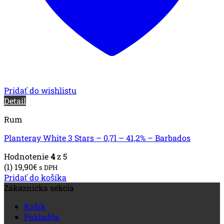
Pridať do wishlistu
Detail
Rum
Planteray White 3 Stars – 0,7l – 41,2% – Barbados
Hodnotenie
4
z 5
(1)
19,90
€
s DPH
Pridať do košíka
Zákaznícka sekcia
Košík
Pokladňa