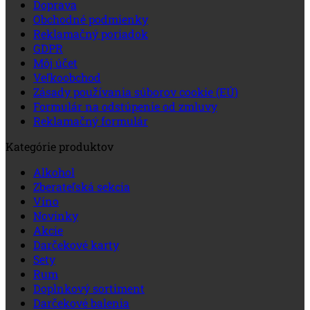
Doprava
Obchodné podmienky
Reklamačný poriadok
GDPR
Môj účet
Veľkoobchod
Zásady používania súborov cookie (EÚ)
Formulár na odstúpenie od zmluvy
Reklamačný formulár
Kategórie produktov
Alkohol
Zberateľská sekcia
Víno
Novinky
Akcie
Darčekové karty
Sety
Rum
Doplnkový sortiment
Darčekové balenia