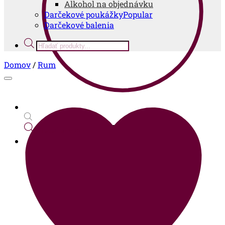
Alkohol na objednávku
Darčekové poukážky
Darčekové balenia
Products
search
Domov
/
Rum
Products
search