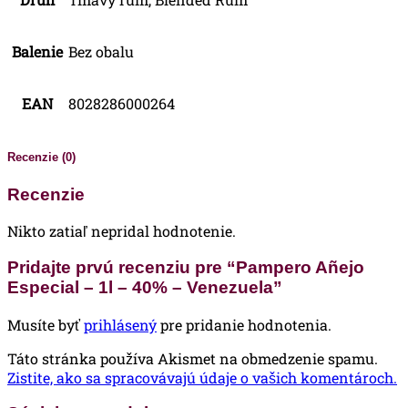
Balenie
Bez obalu
EAN
8028286000264
Recenzie (0)
Recenzie
Nikto zatiaľ nepridal hodnotenie.
Pridajte prvú recenziu pre “Pampero Añejo
Especial – 1l – 40% – Venezuela”
Musíte byť
prihlásený
pre pridanie hodnotenia.
Táto stránka používa Akismet na obmedzenie spamu.
Zistite, ako sa spracovávajú údaje o vašich komentároch.