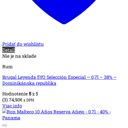
Pridať do wishlistu
Detail
Nie je na sklade
Rum
Brugal Leyenda 5YO Selección Especial – 0,7l – 38% –
Dominikánska republika
Hodnotenie
5
z 5
(3)
74,90
€
s DPH
Viac info