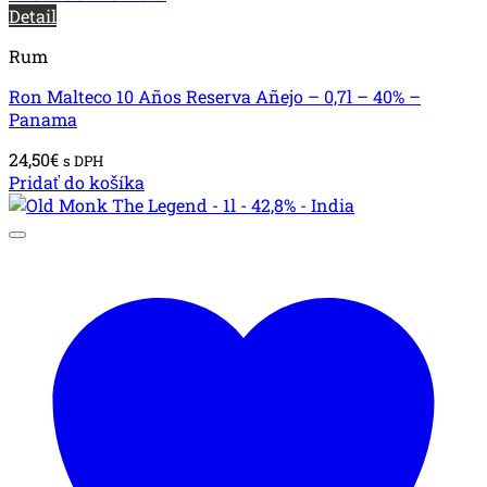
Detail
Rum
Ron Malteco 10 Años Reserva Añejo – 0,7l – 40% –
Panama
24,50
€
s DPH
Pridať do košíka