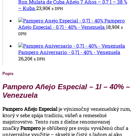
Ron Mulata de Cuba Añejo 7 Años – 0,7 l – 38 %
– Kuba
23,90
€
s DPH
Pampero
Añejo Especial - 0,7l - 40% - Venezuela
18,90
€
s
DPH
Pampero Aniversario - 0,7l - 40% - Venezuela
26,20
€
s DPH
Popis
Pampero Añejo Especial – 1l – 40% –
Venezuela
Pampero Añejo Especial
je výnimočný venezuelský rum,
ktorý v sebe spája tradíciu, vášeň a remeselné
majstrovstvo. Tento rum z dielne renomovanej
značky
Pampero
je obľúbený pre svoju vyváženú chuť a
univerzálne využitie – skvelý je čistý, s ľadom aj ako