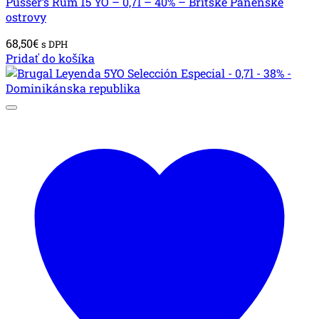
Pusser’s Rum 15 YO – 0,7l – 40% – Britské Panenské
ostrovy
68,50
€
s DPH
Pridať do košíka