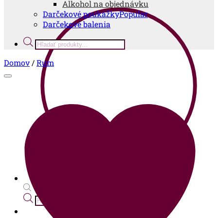
Alkohol na objednávku
Darčekové poukážky
Darčekové balenia
Products
search
Domov
/
Rum
Products
search