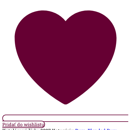
3
Stars
-
0,7l
-
41,2%
-
Barbados
Pridať do wishlistu