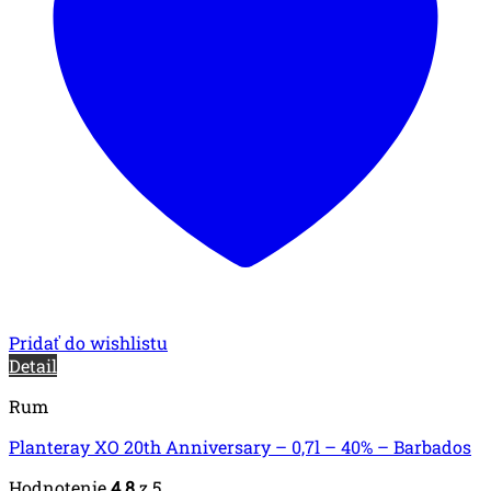
Pridať do wishlistu
Detail
Rum
Planteray XO 20th Anniversary – 0,7l – 40% – Barbados
Hodnotenie
4.8
z 5