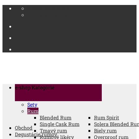
Skip
info@dobryrum.sk
to
+421 949 049 909
content
e-shop
Kategórie
Sety
Rum
Blended Rum
Rum Spirit
Single Cask Rum
Solera Blended Ru
Obchod
Tmavý rum
Biely rum
Degustácie rumov
Rumové likéry
Overproof rum