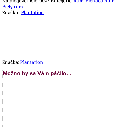
Katalógové číslo:
0027
Kategórie:
Rum
,
Blended Rum
,
Biely rum
Značka::
Plantation
Značka:
Plantation
Možno by sa Vám páčilo…