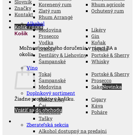
Slovník
Korenený rum
Rhum agricole
Značky
Zlatý rum
Ochutený rum
Kontakt
Rhum Arrangé
Alkohol
Košík /
0,00
€
Medovina
Likéry
Košík
Prosecco
Gin
Vodka
Koňak
Možnosť osobného doručenia v rámci BA a
Brandy
Tequila
okolia.
Destiláty & Liehoviny
Portské & Sherry
Šampanské
Whisky
Víno
Tokaj
Portské & Sherry
Šampanské
Prosecco
Medovina
Sake
Doplnkový sortiment
Žiadne produkty v košíku.
Miniatúrky
Cigary
Čaj
Káva
Vrátiť sa do obchodu
Čokoláda
Poháre
Tašky
Zberateľská sekcia
Alkohol dostupný na predajni