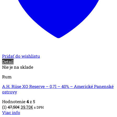
Pridať do wishlistu
Detail
Nie je na sklade
Rum
A.H. Riise XO Reserve – 0,7l – 40% – Americké Panenské
ostrovy
Hodnotenie
4
z 5
Pôvodná
Aktuálna
(1)
47,50
€
39,70
€
s DPH
cena
cena
Viac info