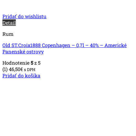
Pridať do wishlistu
Detail
Rum
Old ST.Croix1888 Copenhagen – 0,7l – 40% – Americké
Panenské ostrovy
Hodnotenie
5
z 5
(1)
46,50
€
s DPH
Pridať do košíka