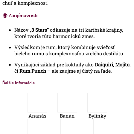
chuť a komplexnosť.
🌍
Zaujímavosti:
Názov
„3 Stars“
odkazuje na tri karibské krajiny,
ktoré tvoria túto harmonickú zmes.
Výsledkom je rum, ktorý kombinuje sviežosť
bieleho rumu s komplexnosťou zrelého destilátu.
Vynikajúci základ pre koktaily ako
Daiquiri
,
Mojito
,
či
Rum Punch
– ale zaujme aj čistý na ľade.
Ďalšie informácie
Ananás
Banán
Bylinky