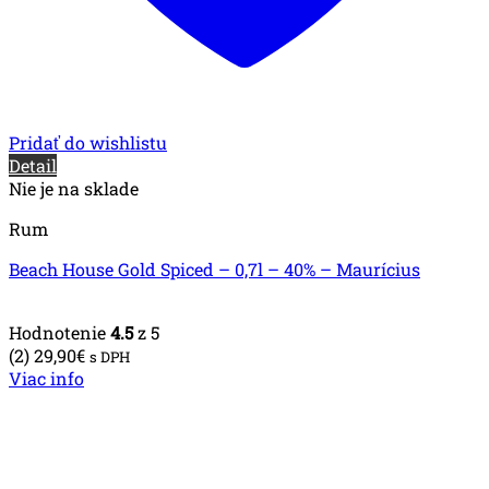
Pridať do wishlistu
Detail
Nie je na sklade
Rum
Beach House Gold Spiced – 0,7l – 40% – Maurícius
Hodnotenie
4.5
z 5
(2)
29,90
€
s DPH
Viac info