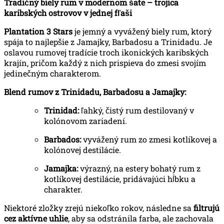
Tradičný biely rum v modernom šate – trojica
karibských ostrovov v jednej fľaši
Plantation 3 Stars
je jemný a vyvážený biely rum, ktorý
spája to najlepšie z Jamajky, Barbadosu a Trinidadu. Je
oslavou rumovej tradície troch ikonických karibských
krajín, pričom každý z nich prispieva do zmesi svojím
jedinečným charakterom.
Blend rumov z Trinidadu, Barbadosu a Jamajky:
Trinidad:
ľahký, čistý rum destilovaný v
kolónovom zariadení.
Barbados:
vyvážený rum zo zmesi kotlíkovej a
kolónovej destilácie.
Jamajka:
výrazný, na estery bohatý rum z
kotlíkovej destilácie, pridávajúci hĺbku a
charakter.
Niektoré zložky zrejú niekoľko rokov, následne sa
filtrujú
cez aktívne uhlie
, aby sa odstránila farba, ale zachovala