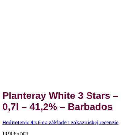
Planteray White 3 Stars –
0,7l – 41,2% – Barbados
Hodnotenie
4
z 5 na základe
1
zákazníckej recenzie
19,90
€
s DPH