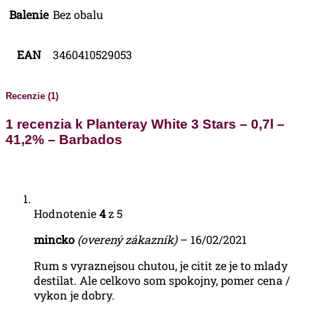
Balenie
Bez obalu
EAN
3460410529053
Recenzie (1)
1 recenzia k
Planteray White 3 Stars – 0,7l –
41,2% – Barbados
Hodnotenie
4
z 5
mincko
(overený zákazník)
–
16/02/2021
Rum s vyraznejsou chutou, je citit ze je to mlady
destilat. Ale celkovo som spokojny, pomer cena /
vykon je dobry.