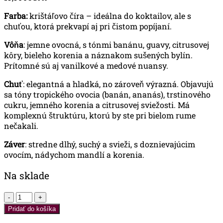
Farba:
krištáľovo číra – ideálna do koktailov, ale s
chuťou, ktorá prekvapí aj pri čistom popíjaní.
Vôňa
: jemne ovocná, s tónmi banánu, guavy, citrusovej
kôry, bieleho korenia a náznakom sušených bylín.
Prítomné sú aj vanilkové a medové nuansy.
Chuť
: elegantná a hladká, no zároveň výrazná. Objavujú
sa tóny tropického ovocia (banán, ananás), trstinového
cukru, jemného korenia a citrusovej sviežosti. Má
komplexnú štruktúru, ktorú by ste pri bielom rume
nečakali.
Záver
: stredne dlhý, suchý a svieži, s doznievajúcim
ovocím, nádychom mandlí a korenia.
Na sklade
množstvo
Planteray
Pridať do košíka
White