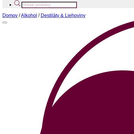
Products
search
Domov
/
Alkohol
/
Destiláty & Liehoviny