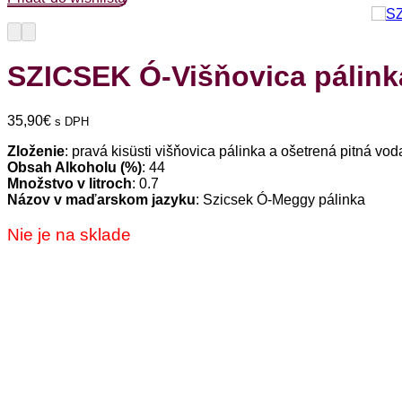
SZICSEK Ó-Višňovica pálinka
35,90
€
s DPH
Zloženie
: pravá kisüsti višňovica pálinka a ošetrená pitná vod
Obsah Alkoholu (%)
: 44
Množstvo v litroch
: 0.7
Názov v maďarskom jazyku
: Szicsek Ó-Meggy pálinka
Nie je na sklade