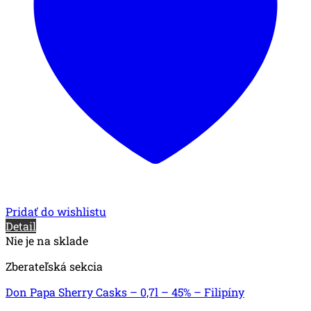
Pridať do wishlistu
Detail
Nie je na sklade
Zberateľská sekcia
Don Papa Sherry Casks – 0,7l – 45% – Filipíny