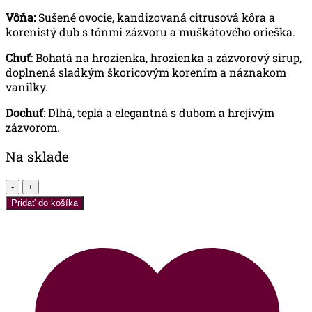
Vôňa:
Sušené ovocie, kandizovaná citrusová kôra a
korenistý dub s tónmi zázvoru a muškátového orieška.
Chuť
: Bohatá na hrozienka, hrozienka a zázvorový sirup,
doplnená sladkým škoricovým korením a náznakom
vanilky.
Dochuť
: Dlhá, teplá a elegantná s dubom a hrejivým
zázvorom.
Na sklade
množstvo
The
Pridať do košíka
Macallan
12
Years
Old
SHERRY
OAK
CASK