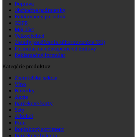
Doprava
Obchodné podmienky
Reklamačný poriadok
GDPR
Môj účet
Veľkoobchod
Zásady používania súborov cookie (EÚ)
Formulár na odstúpenie od zmluvy
Reklamačný formulár
Kategórie produktov
Zberateľská sekcia
Víno
Novinky
Akcie
Darčekové karty
Sety
Alkohol
Rum
Doplnkový sortiment
Darčekové balenia