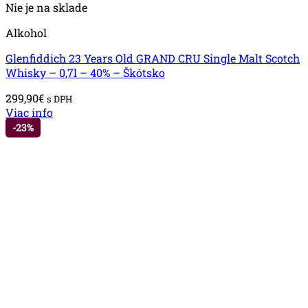
Nie je na sklade
Alkohol
Glenfiddich 23 Years Old GRAND CRU Single Malt Scotch
Whisky – 0,7l – 40% – Škótsko
299,90
€
s DPH
Viac info
-23%