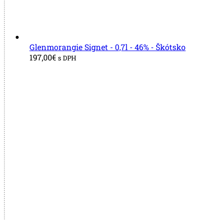
Glenmorangie Signet - 0,7l - 46% - Škótsko
197,00
€
s DPH