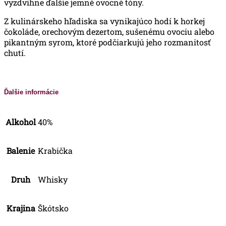
vyzdvihne ďalšie jemné ovocné tóny.
Z kulinárskeho hľadiska sa vynikajúco hodí k horkej
čokoláde, orechovým dezertom, sušenému ovociu alebo
pikantným syrom, ktoré podčiarkujú jeho rozmanitosť
chutí.
Ďalšie informácie
Alkohol
40%
Balenie
Krabička
Druh
Whisky
Krajina
Škótsko