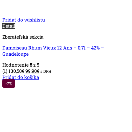
Pridať do wishlistu
Detail
Zberateľská sekcia
Damoiseau Rhum Vieux 12 Ans – 0,7l – 42% –
Guadeloupe
Hodnotenie
5
z 5
Pôvodná
Aktuálna
(1)
130,50
€
99,90
€
s DPH
cena
cena
Pridať do košíka
bola:
je:
-7%
130,50€.
99,90€.