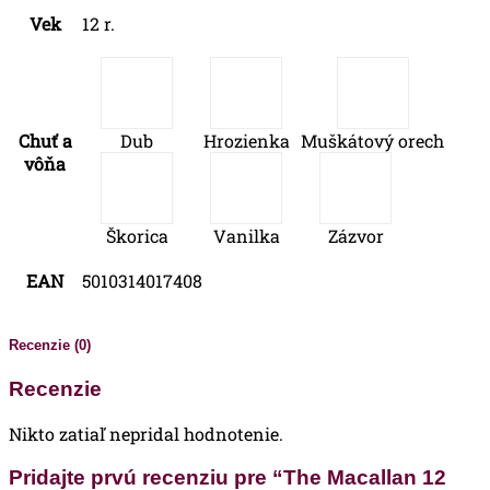
Vek
12 r.
Chuť a
Dub
Hrozienka
Muškátový orech
vôňa
Škorica
Vanilka
Zázvor
EAN
5010314017408
Recenzie (0)
Recenzie
Nikto zatiaľ nepridal hodnotenie.
Pridajte prvú recenziu pre “The Macallan 12