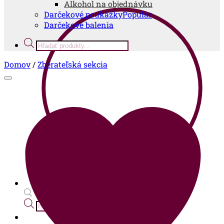
Alkohol na objednávku
Darčekové poukážky
Darčekové balenia
Products
search
Domov
/
Zberateľská sekcia
Products
search