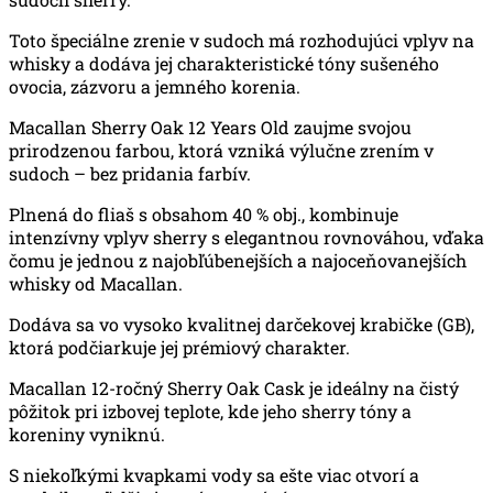
Toto špeciálne zrenie v sudoch má rozhodujúci vplyv na
whisky a dodáva jej charakteristické tóny sušeného
ovocia, zázvoru a jemného korenia.
Macallan Sherry Oak 12 Years Old zaujme svojou
prirodzenou farbou, ktorá vzniká výlučne zrením v
sudoch – bez pridania farbív.
Plnená do fliaš s obsahom 40 % obj., kombinuje
intenzívny vplyv sherry s elegantnou rovnováhou, vďaka
čomu je jednou z najobľúbenejších a najoceňovanejších
whisky od Macallan.
Dodáva sa vo vysoko kvalitnej darčekovej krabičke (GB),
ktorá podčiarkuje jej prémiový charakter.
Macallan 12-ročný Sherry Oak Cask je ideálny na čistý
pôžitok pri izbovej teplote, kde jeho sherry tóny a
koreniny vyniknú.
S niekoľkými kvapkami vody sa ešte viac otvorí a