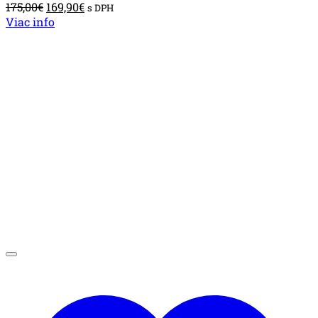
Pôvodná
Aktuálna
175,00
€
169,90
€
s DPH
cena
cena
Viac info
bola:
je:
175,00€.
169,90€.