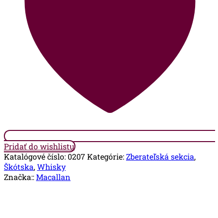
40%
Vol.
0,7l
Pridať do wishlistu
Katalógové číslo:
0207
Kategórie:
Zberateľská sekcia
,
Škótska
,
Whisky
Značka::
Macallan