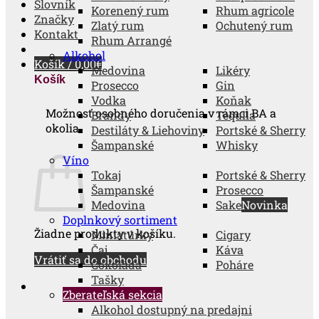
Slovník
Korenený rum
Rhum agricole
Značky
Zlatý rum
Ochutený rum
Kontakt
Rhum Arrangé
Alkohol
Košík /
0,00
€
Medovina
Likéry
Košík
Prosecco
Gin
Vodka
Koňak
Možnosť osobného doručenia v rámci BA a
Brandy
Tequila
okolia.
Destiláty & Liehoviny
Portské & Sherry
Šampanské
Whisky
Víno
Tokaj
Portské & Sherry
Šampanské
Prosecco
Medovina
Sake
Doplnkový sortiment
Žiadne produkty v košíku.
Miniatúrky
Cigary
Čaj
Káva
Vrátiť sa do obchodu
Čokoláda
Poháre
Tašky
Zberateľská sekcia
Alkohol dostupný na predajni