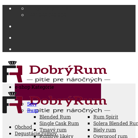
Skip
info@dobryrum.sk
to
+421 949 049 909
content
e-shop
Kategórie
Sety
Rum
Blended Rum
Rum Spirit
Single Cask Rum
Solera Blended Ru
Obchod
Tmavý rum
Biely rum
Degustácie rumov
Rumové likéry
Overproof rum