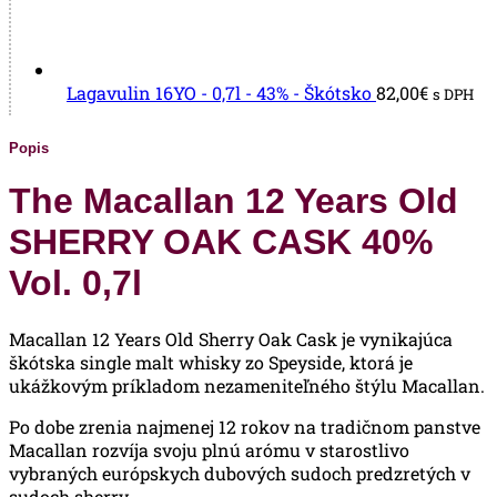
Lagavulin 16YO - 0,7l - 43% - Škótsko
82,00
€
s DPH
Popis
The Macallan 12 Years Old
SHERRY OAK CASK 40%
Vol. 0,7l
Macallan 12 Years Old Sherry Oak Cask je vynikajúca
škótska single malt whisky zo Speyside, ktorá je
ukážkovým príkladom nezameniteľného štýlu Macallan.
Po dobe zrenia najmenej 12 rokov na tradičnom panstve
Macallan rozvíja svoju plnú arómu v starostlivo
vybraných európskych dubových sudoch predzretých v
sudoch sherry.