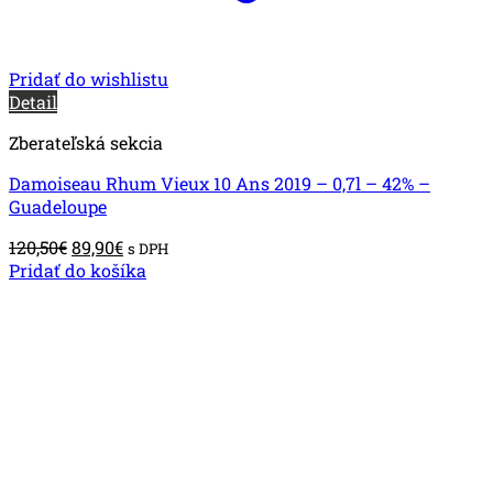
Pridať do wishlistu
Detail
Zberateľská sekcia
Damoiseau Rhum Vieux 10 Ans 2019 – 0,7l – 42% –
Guadeloupe
Pôvodná
Aktuálna
120,50
€
89,90
€
s DPH
cena
cena
Pridať do košíka
bola:
je:
120,50€.
89,90€.