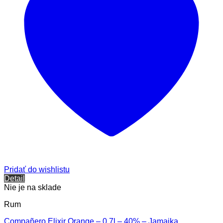
Pridať do wishlistu
Detail
Nie je na sklade
Rum
Compañero Elixir Orange – 0,7l – 40% – Jamajka