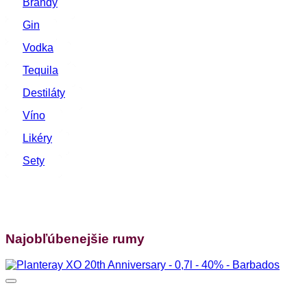
Brandy
Gin
Vodka
Tequila
Destiláty
Víno
Likéry
Sety
Najobľúbenejšie rumy