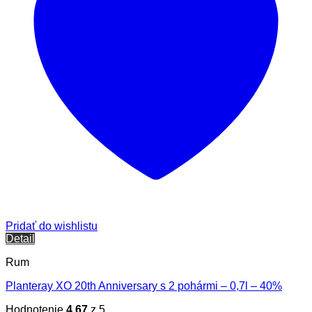
Pridať do wishlistu
Detail
Rum
Planteray XO 20th Anniversary s 2 pohármi – 0,7l – 40%
Hodnotenie
4.67
z 5