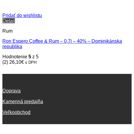
Pridať do wishlistu
Detail
Rum
Ron Espero Coffee & Rum – 0,7l – 40% – Dominikánska
republika
Hodnotenie
5
z 5
(2)
26,10
€
s DPH
Doprava
Kamenná predajňa
Veľkoobchod