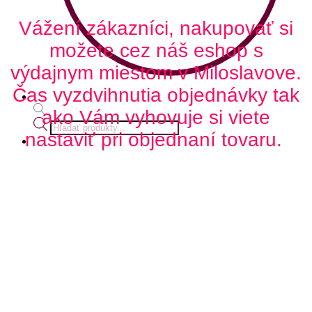
Vážení zákazníci, nakupovať si
možete cez náš eshop s
výdajnym miestom v Miloslavove.
Čas vyzdvihnutia objednávky tak
ako Vám vyhovuje si viete
Products
nastaviť pri objednaní tovaru.
search