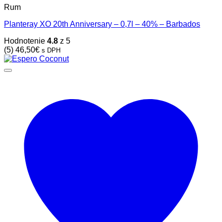
Rum
Planteray XO 20th Anniversary – 0,7l – 40% – Barbados
Hodnotenie
4.8
z 5
(5)
46,50
€
s DPH