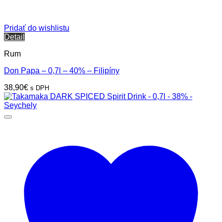
Pridať do wishlistu
Detail
Rum
Don Papa – 0,7l – 40% – Filipíny
38,90
€
s DPH