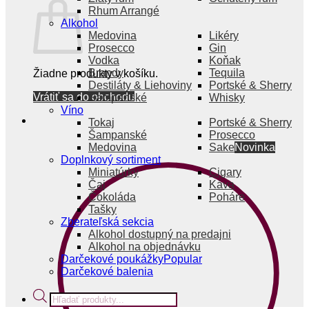
Rhum Arrangé
Alkohol
Medovina
Likéry
Prosecco
Gin
Vodka
Koňak
Brandy
Tequila
Žiadne produkty v košíku.
Destiláty & Liehoviny
Portské & Sherry
Vrátiť sa do obchodu
Šampanské
Whisky
Víno
Tokaj
Portské & Sherry
Šampanské
Prosecco
Medovina
Sake
Doplnkový sortiment
Miniatúrky
Cigary
Čaj
Káva
Čokoláda
Poháre
Tašky
Zberateľská sekcia
Alkohol dostupný na predajni
Alkohol na objednávku
Darčekové poukážky
Darčekové balenia
Products
search