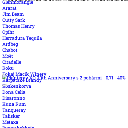
Glenmorangie
Ararat
Jim Beam
Cutty Sark
Thomas Henry
Opihr
Herradura Tequila
Ardbeg
Chabot
Moët
Citadelle
Roku
Tokaj Macik Winery
Karpatské Brandy
Koskenkorva
Dona Celia
Disaronno
Kuna Rum
Tanqueray
Talisker
Metaxa
Bunnahabhain