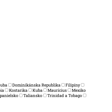
Cuba
Dominikánska Republika
Filipíny
ia
Kostarika
Kuba
Maurícius
Mexiko
panielsko
Taliansko
Trinidad a Tobago