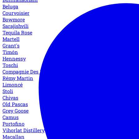
Beluga
Courvoisier
Bowmore
Sarajishvili
Tequila Rose
Martell
Grant's
Timón
Hennessy
Toschi
Compagnie Des Indes
Rémy Martin
Limoncé
Stoli
Chivas
Old Pascas
Grey Goose
Camus
Portofino
Vihorlat Distillery
Macallan