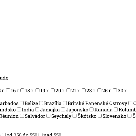
lade
 r.
16.r
18 r.
19 r.
20 r.
21 r.
23 r.
25 r.
30 r.
arbados
Belize
Brazília
Britské Panenské Ostrovy
andsko
India
Jamajka
Japonsko
Kanada
Kolumb
Réunion
Salvádor
Seychely
Škótsko
Slovensko
Š
0
od 250 do 550
nad 550