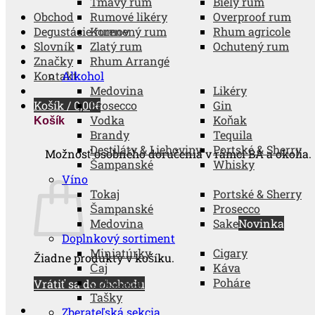
Tmavý rum
Biely rum
Obchod
Rumové likéry
Overproof rum
Degustácie rumov
Korenený rum
Rhum agricole
Slovník
Zlatý rum
Ochutený rum
Značky
Rhum Arrangé
Kontakt
Alkohol
Medovina
Likéry
Košík /
0,00
Prosecco
€
Gin
Vodka
Koňak
Košík
Brandy
Tequila
Destiláty & Liehoviny
Portské & Sherry
Možnosť osobného doručenia v rámci BA a okolia.
Šampanské
Whisky
Víno
Tokaj
Portské & Sherry
Šampanské
Prosecco
Medovina
Sake
Doplnkový sortiment
Miniatúrky
Cigary
Žiadne produkty v košíku.
Čaj
Káva
Čokoláda
Poháre
Vrátiť sa do obchodu
Tašky
Zberateľská sekcia