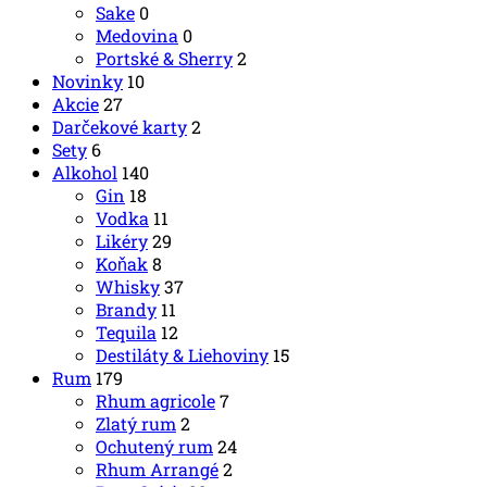
Sake
0
Medovina
0
Portské & Sherry
2
Novinky
10
Akcie
27
Darčekové karty
2
Sety
6
Alkohol
140
Gin
18
Vodka
11
Likéry
29
Koňak
8
Whisky
37
Brandy
11
Tequila
12
Destiláty & Liehoviny
15
Rum
179
Rhum agricole
7
Zlatý rum
2
Ochutený rum
24
Rhum Arrangé
2