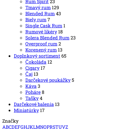
Rum Spirit
23
Tmavý rum
129
Blended Rum
43
Biely rum
7
Single Cask Rum
1
Rumové likéry
18
Solera Blended Rum
23
Overproof rum
2
Korenený rum
13
Doplnkový sortiment
65
Čokoláda
12
Cigary
17
Čaj
13
Darčekové poukážky
5
Káva
3
Poháre
8
Tašky
4
Darčekové balenia
13
Miniatúrky
17
Značky
A
B
C
D
E
F
G
H
J
K
L
M
N
O
P
R
S
T
U
V
Z