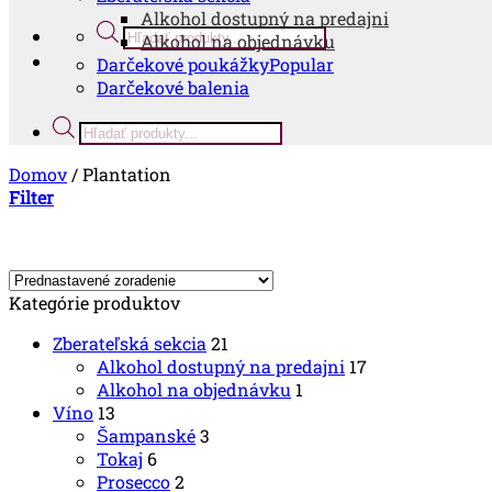
Alkohol dostupný na predajni
Products
Alkohol na objednávku
search
Darčekové poukážky
Darčekové balenia
Products
search
Domov
/
Plantation
Filter
Kategórie produktov
Zberateľská sekcia
21
Alkohol dostupný na predajni
17
Alkohol na objednávku
1
Víno
13
Šampanské
3
Tokaj
6
Prosecco
2