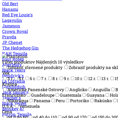
Old Bert
Hanami
Red Eye Louie's
Lagavulin
Jameson
Crown Royal
Pravda
JP. Chenet
The Hedgehog Gin
KAH Tequila
Four Roses
Filter produktov
Nájdených 10 výsledkov
Aberfeldy
Zobraziť zľavnené produkty
Zobraziť produkty na sk
Black Tears
Vek
Hendrick's
3 r.
5 r.
6 r.
7 r.
8 r.
9 r.
10 r.
12 r.
13 r.
15
La Cofradia
Krajina
Glenfiddich
Americké Panenské Ostrovy
Anglicko
Anguilla
B
Jack Daniel's
Francúzsko
Guadeloupe
Guatemala
Guayana
Hol
Teacher's
Nikaragua
Panama
Peru
Portoriko
Rakúsko
Black Velvet
U.S.A.
Venezuela
Monkey 47
Cena
Patrón Tequila
od 0 do 60
od 40 do 110
od 90 od 170
od 150 do 30